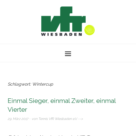
Schlagwort:
Wintercup
Einmal Sieger, einmal Zweiter, einmal
Vierter
29. März 2017
von
Tennis VfR Wiesbaden e.V.
-->