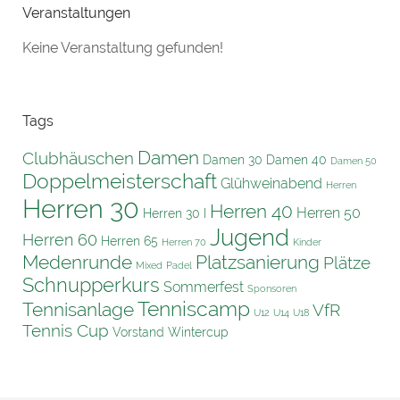
Veranstaltungen
Keine Veranstaltung gefunden!
Tags
Damen
Clubhäuschen
Damen 30
Damen 40
Damen 50
Doppelmeisterschaft
Glühweinabend
Herren
Herren 30
Herren 40
Herren 50
Herren 30 I
Jugend
Herren 60
Herren 65
Herren 70
Kinder
Platzsanierung
Medenrunde
Plätze
Mixed
Padel
Schnupperkurs
Sommerfest
Sponsoren
Tenniscamp
Tennisanlage
VfR
U12
U14
U18
Tennis Cup
Vorstand
Wintercup