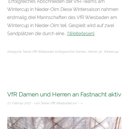
Erfolgreiches Abschneiden der VfR-Teams am
Wintercup in Nieder-Olm Diese Wintersaison nahmen
erstmalig drei Mannschaften des VfR Wiesbaden am
Wintercup in Nieder-Olm teil. Gespielt wird auf zwei
Sandplätzen die durch eine…
Weiterlesen
Kategorie
Tennis VfR Wiesbaden
Schlagwörter
Damen
,
Herren 30
,
Wintercup
VfR Damen und Herren an Fastnacht aktiv
27. Februar 2017
von
Tennis VfR Wiesbaden e.V.
-->